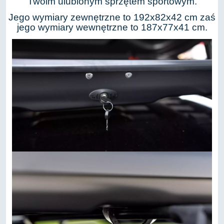
Twoim ulubionym sprzętem sportowym.
Jego wymiary zewnętrzne to 192x82x42 cm zaś
jego wymiary wewnętrzne to 187x77x41 cm.