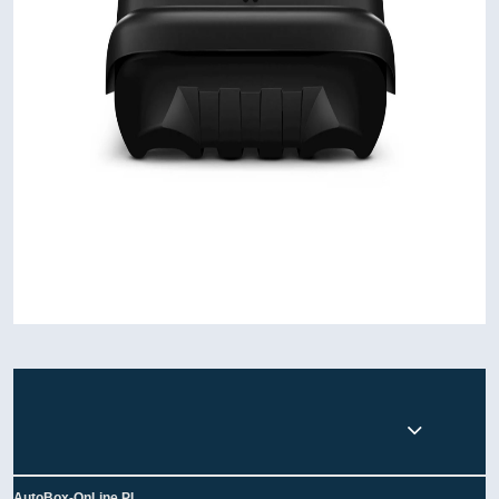
AutoBox-OnLine.PL