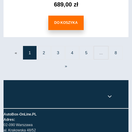
689,00 zł
DO KOSZYKA
«
1
2
3
4
5
...
8
»
AutoBox-OnLine.PL
Adres:
02-090 Warszawa
al. Krakowska 48/52