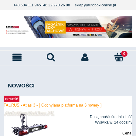
+48 604 111 945
+48 22 270 26 08
sklep@autobox-online.pl
NOWOŚCI
nowość
TAURUS - Atlas 3 - [ Odchylana platforma na 3 rowery ]
Dostępność:
średnia ilość
Wysyłka w:
24 godziny
Cena: