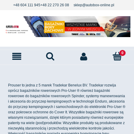
+48 604 111 945
+48 22 270 26 08
sklep@autobox-online.pl
Prouser to jedna z 5 marek Tradekar Benelux BV. Tradekar rozwija
oprócz bagażników rowerowych Pro-User ® również bagażniki
rowerowe do bagażników rowerowych Spinder, systemy manewrowania
i akcesoria do przyczep kempingowych w technologii Enduro, akcesoria
do przyczep kempingowych i samochodowych do elektroniki Pro-User ®
oraz pokrowce ochronne do Cover It. Wszystkie bagażniki rowerowe są
własnymi rozwiązaniami, dzięki którym posiadamy również europejskie
patenty na wiele (pod)produktów. Wszystkie produkty są produkowane z
niezwykłą starannością i przechodzą wielokrotne kontrole jakości.
Większość bagażników posiada europejską homologację typu