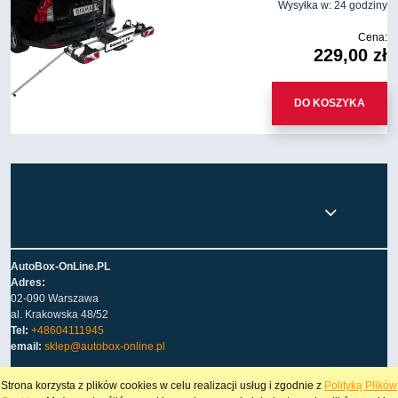
Wysyłka w:
24 godziny
Cena:
229,00 zł
DO KOSZYKA
AutoBox-OnLine.PL
Adres:
02-090 Warszawa
al. Krakowska 48/52
Tel:
+48604111945
email:
sklep@autobox-online.pl
Strona korzysta z plików cookies w celu realizacji usług i zgodnie z
Polityką Plików
POKAŻ PEŁNĄ WERSJĘ STRONY