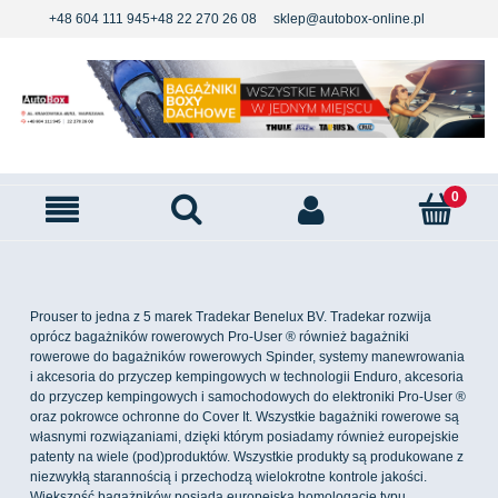
+48 604 111 945
+48 22 270 26 08
sklep@autobox-online.pl
Prouser to jedna z 5 marek Tradekar Benelux BV. Tradekar rozwija
oprócz bagażników rowerowych Pro-User ® również bagażniki
rowerowe do bagażników rowerowych Spinder, systemy manewrowania
i akcesoria do przyczep kempingowych w technologii Enduro, akcesoria
do przyczep kempingowych i samochodowych do elektroniki Pro-User ®
oraz pokrowce ochronne do Cover It. Wszystkie bagażniki rowerowe są
własnymi rozwiązaniami, dzięki którym posiadamy również europejskie
patenty na wiele (pod)produktów. Wszystkie produkty są produkowane z
niezwykłą starannością i przechodzą wielokrotne kontrole jakości.
Większość bagażników posiada europejską homologację typu